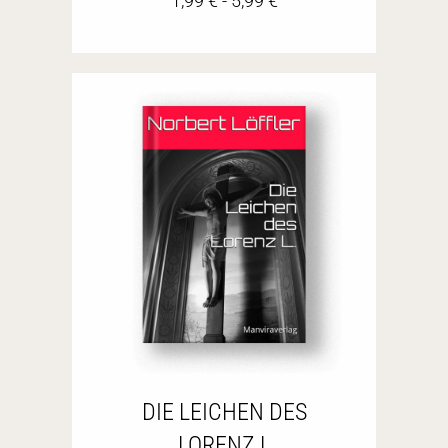
1,99
€
-
5,99
€
DIE LEICHEN DES
LORENZ L