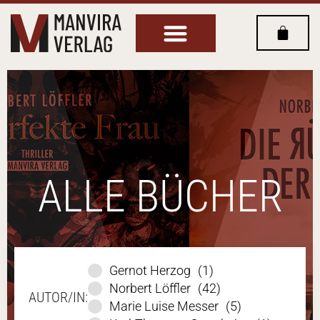
ALLE BÜCHER
Gernot Herzog
(1)
Norbert Löffler
(42)
AUTOR/IN:
Marie Luise Messer
(5)