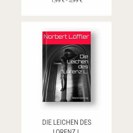
1,99
€
-
5,99
€
DIE LEICHEN DES
LORENZ L