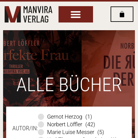
ALLE BÜCHER
Gernot Herzog
(1)
Norbert Löffler
(42)
AUTOR/IN:
Marie Luise Messer
(5)