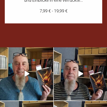
und Einblicke in eine verrückte...
7,99
€
-
19,99
€