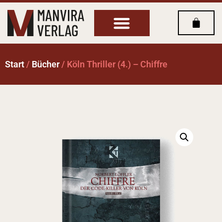
Start
/
Bücher
/ Köln Thriller (4.) – Chiffre