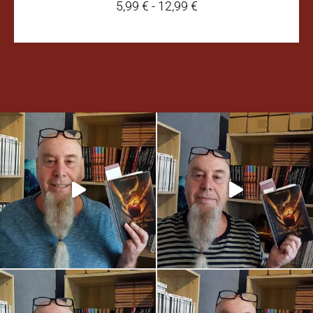
5,99
€
-
12,99
€