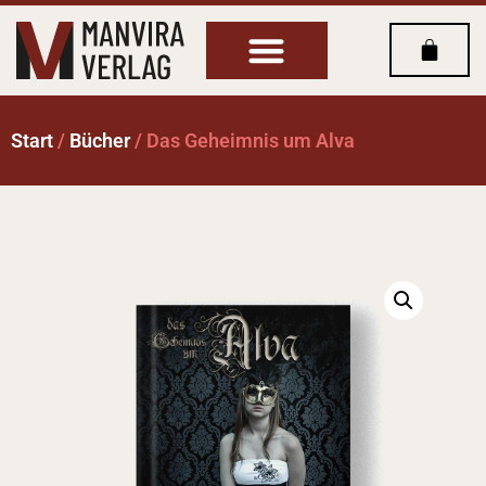
Start
/
Bücher
/ Das Geheimnis um Alva