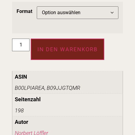
Format
IN DEN WARENKORB
ASIN
B00LPIAREA, B09JJGTQMR
Seitenzahl
198
Autor
Norbert Löffler