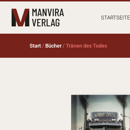
STARTSEITE
Start
/
Bücher
/ Tränen des Todes