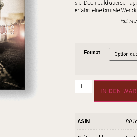
sie. Doch bald überschlag
erfährt eine brutale Wend
inkl. M
Format
IN DEN WA
ASIN
B01