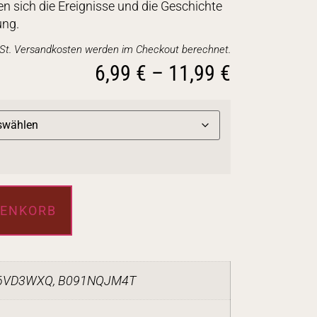
en sich die Ereignisse und die Geschichte
ung.
wSt. Versandkosten werden im Checkout berechnet.
6,99
€
–
11,99
€
RENKORB
6VD3WXQ, B091NQJM4T