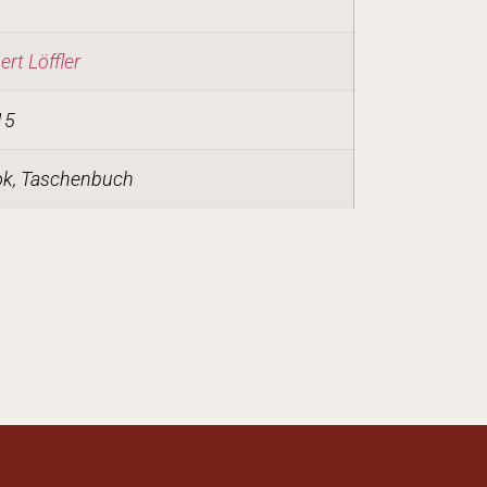
rt Löffler
15
k, Taschenbuch