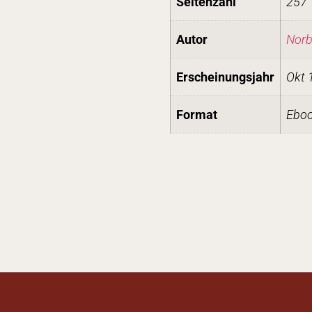
Seitenzahl
257
Autor
Norbe
Erscheinungsjahr
Okt 
Format
Eboo