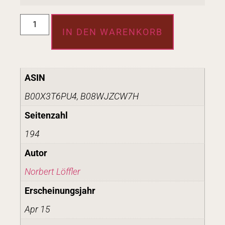
IN DEN WARENKORB
ASIN
B00X3T6PU4, B08WJZCW7H
Seitenzahl
194
Autor
Norbert Löffler
Erscheinungsjahr
Apr 15