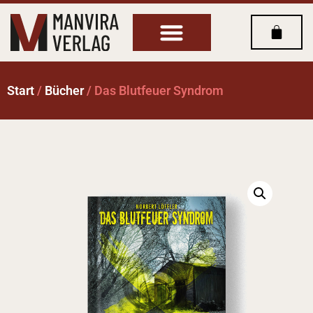
Start
/
Bücher
/ Das Blutfeuer Syndrom