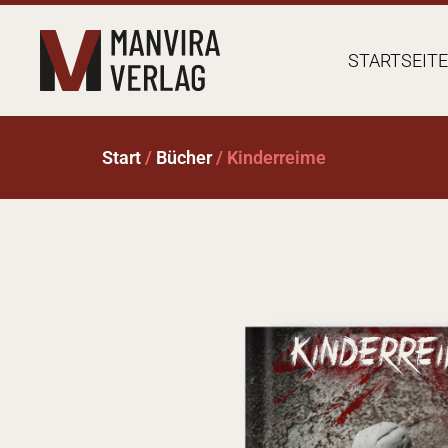
STARTSEITE
Start
/
Bücher
/ Kinderreime