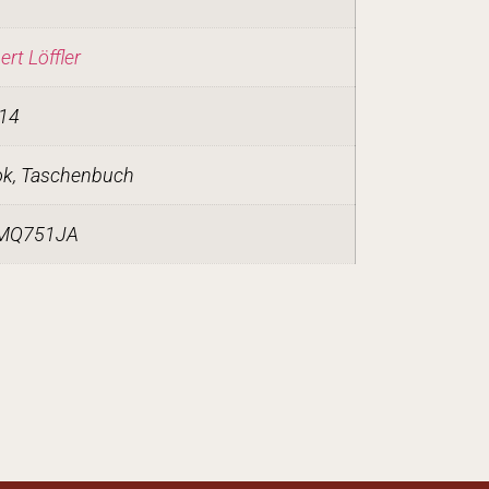
rt Löffler
14
k, Taschenbuch
MQ751JA