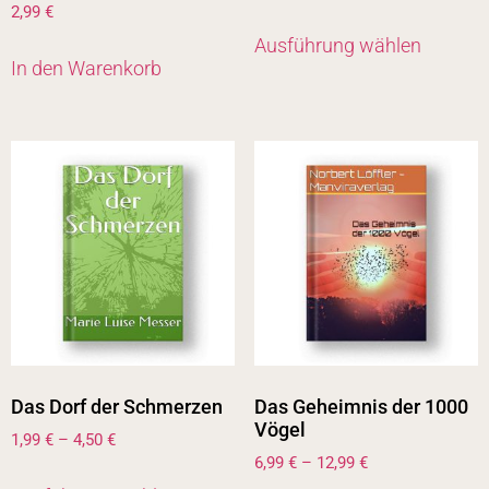
2,99
€
Ausführung wählen
In den Warenkorb
Das Dorf der Schmerzen
Das Geheimnis der 1000
Vögel
1,99
€
–
4,50
€
6,99
€
–
12,99
€